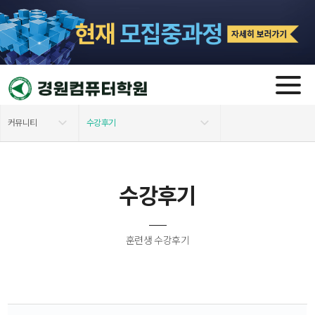
커뮤니티
수강후기
학원소개
공지사항
수강후기
모집 과정
FAQ
교육지원안내
포토갤러리&홍보영상
훈련생 수강후기
자격증 소개
수강후기
커뮤니티
수강신청