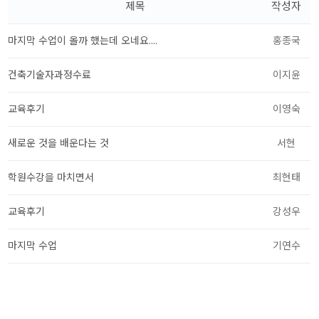
제목
작성자
취업센터
수강생 포트폴리오
마지막 수업이 올까 했는데 오네요....
홍종국
건축기술자과정수료
이지윤
교육후기
이영숙
새로운 것을 배운다는 것
서현
학원수강을 마치면서
최현태
교육후기
강성우
마지막 수업
기연수