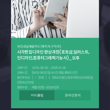
국민내일배움카드(재직자.구직자)
시각편집디자인 향상과정(포토샵,일러스트,
인디자인,컴퓨터그래픽기능사)_오후
교육기간
2026. 08. 20. ~ 2026. 10. 28.
교육시간
(14:00-18:00 1일 4시간, 매일 총182시간)
본인부담금
(Ⅰ)0원 (Ⅱ)511,420원(근로장려)332,430원(일
반)562,570원
훈련수당
매월 5만원 ~33만4천원