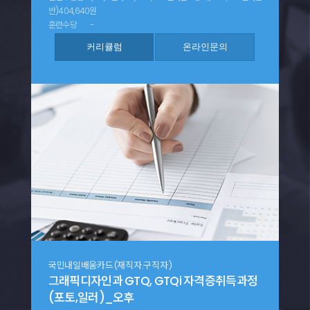
반)404,640원
훈련수당
-
국민내일배움카드(재직자.구직자)
그래픽디자인과 GTQ, GTQi 자격증취득과정
(포토,일러)_오후