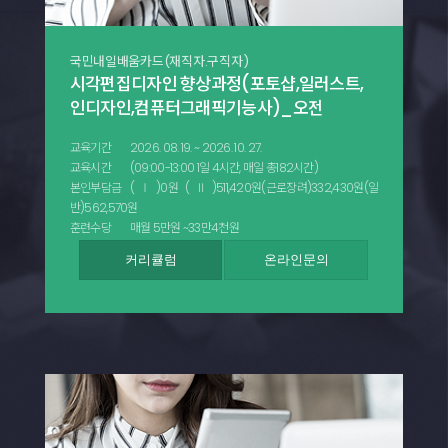
국민내일배움카드(재직자.구직자)
시각편집디자인 향상과정(포토샵,일러스트,
인디자인,컴퓨터그래픽기능사)_오전
교육기간
2026. 08. 19. ~ 2026. 10. 27.
교육시간
(09:00-13:00 1일 4시간, 매일 총182시간)
본인부담금
(Ⅰ)0원 (Ⅱ)511,420원(근로장려)332,430원(일
반)562,570원
훈련수당
매월 5만원 ~33만4천원