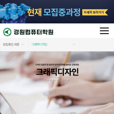
모집중인 과정
그래픽디자인
학원소개
개강일정 전체보기
모집 과정
실내건축디자인
교육지원안내
전산회계/전산세무
자격증 소개
사무자동화(OA)
커뮤니티
그래픽디자인