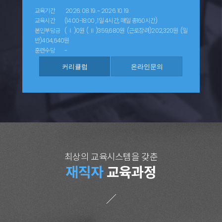
교육기간
2026. 08. 19. ~ 2026. 10. 19.
교육시간
(14:00-18:00 , 1일 4시간, 매일 총160시간)
본인부담금
(Ⅰ)0원 (Ⅱ)359,680원 (근로장려)202,320원 (일
반)404,640원
훈련수당
-
최상의 교육시스템을 갖춘
재직자
교육과정