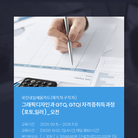
국민내일배움카드(재직자.구직자)
그래픽디자인과 GTQ, GTQi 자격증취득과정
(포토,일러)_오전
교육기간
2026. 09. 15. ~ 2026. 11. 13.
교육시간
(09:00-13:00 , 1일 4시간, 매일 총160시간)
본인부담금
(Ⅰ)0원 (Ⅱ)359,680원 (근로장려)202,320원 (일