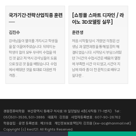
국가기간·전략산업직종 훈련
[쇼핑몰 스마트 디자인 / 라
이노 3D모델링 실무]
김진수
훈련생
강사님들이 열의를 가지시고 학생들
처음 시작할 당시 가졌던 걱정은 선
을 잘 이끌어주셨습니다. 뒤쳐지는
생님 과 알찬과정을 통해 말끔히 해
학생이 없이 모두 무사히 수업을 마
결되었습 니다. 시작당시 부담스러웠
친 것 같고 저 역시 강사님들의 도움
던 7시간의 수업시간은 배움의 열정
으로 많은 것 들을 배웠습니다. 수업
에 부족한 시간 이 되었고, 시간이 지
에서 배웠던 것을 토대로 다음번 자
남에 따라 좀 더 전 문적으로 배우고
격증 ..
싶다란 ..
경원컴퓨터학원 부산광역시 동래구 석사로 18 일양빌딩 4층(사직동 77-1번지) Tel :
051)501-3536, 501-3886 대표자 : 강조원 사업자등록번호 : 607-90-26762
학원설립ㆍ운영 등록번호 : 제319호 개인정보보호책임자 :강조원 (kw-ac@hanmail.net)
Copyright (c) kwcf21. All Rights Reserved.