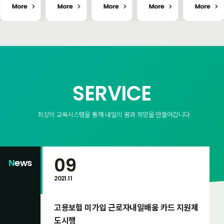
작성과
전산 세
에 필요
작성과
험 보세
도면 해
무 회계
한 오피
도면 해
요!!! 한
석 / 스
프로그
스관련
석 / 스
국생산
케치업
램을 활
프로그
케치업
성 본부
을 활용
용하여
램 파워
을 활용
공식
한 3D
세무회
포인트,
한 3D
ITQ,
모델링
계 기본
한글, 엑
모델링
GTQ 자
과 디자
업무를
셀, 엑세
과 디자
체시험
인 / 3D
처리할
스, 사무
인 / 3D
장으로
SERVICE
프린터
수 있는
자동화
프린터
지정된
활용과
지에 대
산업기
활용과
경원컴
프린팅
한 능력
사 자격
프린팅
퓨터학
을 평가
증강좌,
원은 실
최상의 교육시스템을 통해 내일의 꿈과 희망을 만들어갑니다.
하는 시
프리젠
습부터
험
테이션
시험까
만들기
지 한 번
등을 교
에 해결
09
육
할 수 있
N
ews
는 국비
지원 자
2021.11
격증 전
문교육
기관입
드 지원제
고용보험 미가입 근로자내일배움 카드 지원제
니다.
도시행