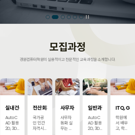
모집과정
경원컴퓨터학원의 실용적이고 전문적인 교육과정을 소개합니다.
TQ 자체시험장
실내건축설계
전산회계 전산세무
사무자동화 실무
일반과정
ITQ, 
공지
무료
상담
상담
상담
AutoC
국가공
사무자
AutoC
학원에
AD 활용
인 민간
동화 실
AD 활용
서 배우
2D, 3D
자격시
무는 사
2D, 3D
고, 학원
도면의
험으로
무업무
도면의
에서 시