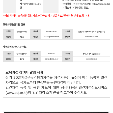
원
시 100% 환불되나, 이후 취소 시 환불 불가
자격증발급비 : 5,900
상세환불규정은 한국ATC센터 (http://eatc.co.kr)
원
시험소개 -> 환불규정 참조.
* 해당 자격의 교육과정운영기관과 자격관리기관은 서로 별개임을 안내 드립니다.
교육과정운영기관 정보
기관명
연락처
051)501-3536
소재지
경원컴퓨터학원
부산광역시 동래구 석사로 18 일양빌딩 4층
kw-ac@hanmail.net
www.kwcf21.com
대표자
강조원
이메일
홈페이지
자격관리(발급)기관 정보
기관명
연락처
1588-0163
소재지
한국ATC센터(주)
경기도 과천시 뒷골로 22-12
testing@eatc.co.kr
www.eatc.co.kr
대표자
채승범
이메일
홈페이지
교육과정 참여자 알림 사항
상기 3D설계실무능력평가자격은 자격기본법 규정에 따라 등록한 민간
자격으로, 국가로부터 인정받은 공인자격이 아닙니다.
민간자격 등록 및 공인 제도에 대한 상세내용은 민간자격정보서비스
(www.pqi.or.kr)의 ‘민간자격 소개’란을 참고하여 주십시오