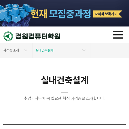
자격증 소개
실내건축설계
학원소개
실내건축설계
실내건축설계
모집 과정
3D프린팅
교육지원안내
전산회계/전산세무
취업 · 직무에 꼭 필요한 핵심 자격증을 소개합니다.
자격증 소개
웹/그래픽 디자인
커뮤니티
사무자동화(OA)