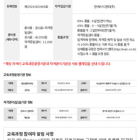
등록번호
자격발급기관
제2016-002609호
한국ATC센터(주)
95% 환불 : 6일전(연기가능)
45% 환불 : 3 ~ 5일전(연기불가)
총비용 : 응시료+자격증
환불불가 : 2일전부터(연기불가)
발급비
총비용
자격증발급비 환불 :
응시료 : 40,000원
환불규정
(세부내역)
합격자에 한하며, 자격증 제작 및 발송 이전 취소
자격증발급비 : 11,000
시 100% 환불되나, 이후 취소 시 환불 불가
원
상세환불규정은 한국ATC센터 (http://eatc.co.kr)
시험소개 -> 환불규정 참조.
* 해당 자격의 교육과정운영기관과 자격관리기관은 서로 별개임을 안내 드립니다.
교육과정운영기관 정보
기관명
연락처
051)501-3536
소재지
경원컴퓨터학원
부산광역시 동래구 석사로 18 일양빌딩 4층
kw-ac@hanmail.net
www.kwcf21.com
대표자
강조원
이메일
홈페이지
자격관리(발급)기관 정보
기관명
연락처
1588-0163
소재지
한국ATC센터(주)
경기도 과천시 뒷골로 22-12
testing@eatc.co.kr
www.eatc.co.kr
대표자
채승범
이메일
홈페이지
교육과정 참여자 알림 사항