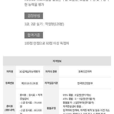
현 능력을 평가
검정방법
1급, 2급 실기 : 작업형(120분)
합격기준
100점 만점으로 60점 이상 득점자
자격정보
자격명
3D설계실무능력평가
자격의 종류
등록민간자격
등록번호
자격발급기관
제2018-5136호
한국생산성본부
총비용 : 응시료 + 자격
95% 환불 : 6일전(연기가능)
증발급비
45% 환불 : 3 ~ 5일전(연기불가)
- 1급 응시료 : 70,000
환불불가 : 2일전부터(연기불가)
총비용
원
자격증발급비 환불 :
환불규정
(세부내역)
- 2급 응시료 : 60,000
합격자에 한하며, 자격증 제작 및 발송 이전 취소