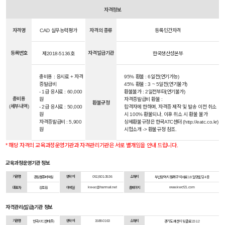
자격정보
자격명
CAD 실무능력평가
자격의 종류
등록민간자격
등록번호
자격발급기관
제2018-5136호
한국생산성본부
총비용 : 응시료 + 자격
95% 환불 : 6일전(연기가능)
증발급비
45% 환불 : 3 ~ 5일전(연기불가)
- 1급 응시료 : 60,000
환불불가 : 2일전부터(연기불가)
총비용
원
자격증발급비 환불 :
환불규정
(세부내역)
- 2급 응시료 : 50,000
합격자에 한하며, 자격증 제작 및 발송 이전 취소
원
시 100% 환불되나, 이후 취소 시 환불 불가
자격증발급비 : 5,900
상세환불규정은 한국ATC센터 (http://eatc.co.kr)
원
시험소개 -> 환불규정 참조.
* 해당 자격의 교육과정운영기관과 자격관리기관은 서로 별개임을 안내 드립니다.
교육과정운영기관 정보
기관명
연락처
051)501-3536
소재지
경원컴퓨터학원
부산광역시 동래구 석사로 18 일양빌딩 4층
kw-ac@hanmail.net
www.kwcf21.com
대표자
강조원
이메일
홈페이지
자격관리(발급)기관 정보
기관명
연락처
1588-0163
소재지
한국ATC센터(주)
경기도 과천시 뒷골로 22-12