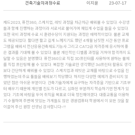
건축기술자과정수료
이지윤
23-07-17
취업센터
수강생 포트폴리오
캐드2023, 퓨전360, 스케치업, 레빗 과정을 차근차근 배워볼 수 있었다. 수강생
들과 함께 진행하는 과정이라 서로서로 물어가며 재밌게 수업을 들을 수 있었다.
또한 국비 과정에 수료 시 훈련수당이 지원되는 과정은 매력적이었다. 물론 교재
도 제공되었다. 짧다면 짧고 길게 느껴지기도 했던 4개월 남짓한 시간 동안 프로
그램을 배워서 전산응용건축제도기능사 그리고 CAT2급 자격증에 응시하여 좋
은 결과를 기대해 볼 수 있었다. 물론 개인적인 디벨롭 과정을 거쳐야 합격까지 도
달할 수 있음은 분명했다. 퓨전360으로 직접 3D프린터를 사용하여 원하는 물체
를 직접 프린팅해 볼 수 있었다. 복잡한 기술로만 생각했던 3d프린터 활용도 생각
보다 간단하게 배워볼 수 있었다. 스케치업과 레빗은 교재를 바탕으로 수업을 진
행하였는데 주요 툴들을 배워보기 적당했다. 하지만 다양한 예제가 준비되지 않
았던 점은 아쉬운 부분이다. 건축기술자에게 요구하는 자격증을 기반으로 기초부
터 배우기 때문에 개인별 진도가 다르고, 심화된 부분까지 학습하기엔 한계가 있
었다. 기초에 바탕을 두어 취직을 목표로 더욱 정진해야겠다. 대중교통을 이용하
기 수월하며 주변에 맛있는 가게들도 많은 경원컴퓨터 학원에서 이 모든 것을 잘
이끌어 주신 원장 선생님 감사합니다~!!