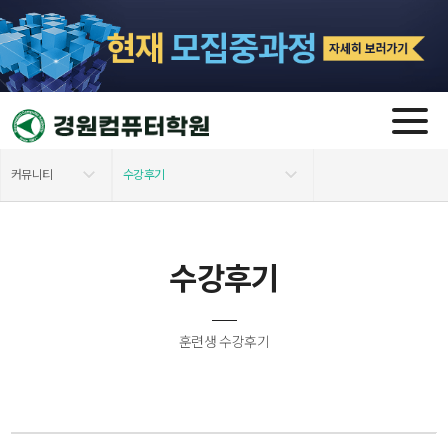
커뮤니티
수강후기
학원소개
공지사항
수강후기
모집 과정
FAQ
교육지원안내
포토갤러리&홍보영상
훈련생 수강후기
자격증 소개
수강후기
커뮤니티
수강신청